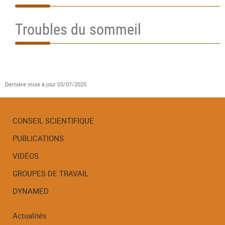
Troubles du sommeil
Dernière mise à jour
03/07/2025
CONSEIL SCIENTIFIQUE
PUBLICATIONS
Menu
de
VIDÉOS
navigation
GROUPES DE TRAVAIL
DYNAMED
Actualités