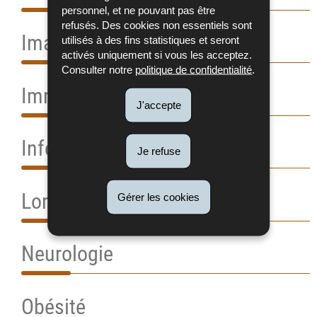
personnel, et ne pouvant pas être
refusés. Des cookies non essentiels sont
Imagerie médicale
utilisés à des fins statistiques et seront
activés uniquement si vous les acceptez.
Consulter notre
politique de confidentialité
.
Immunoglobulines
J'accepte
Information des patients
Je refuse
Lombalgies
Gérer les cookies
Neurologie
Obésité