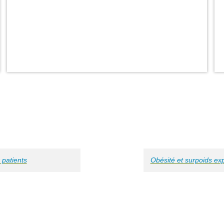
 patients
Obésité et surpoids exp