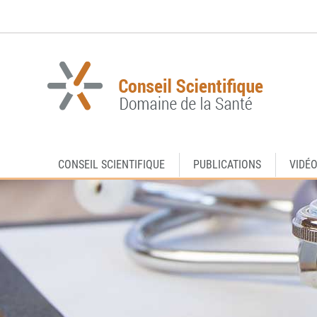
Aller
Aller
à
au
la
contenu
navigation
CONSEIL SCIENTIFIQUE
PUBLICATIONS
VIDÉ