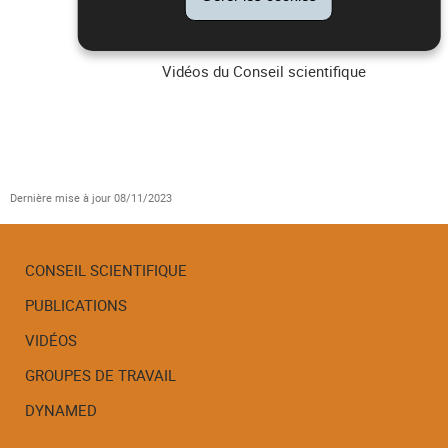
Vidéos du Conseil scientifique
Dernière mise à jour
08/11/2023
CONSEIL SCIENTIFIQUE
PUBLICATIONS
Menu
de
VIDÉOS
navigation
GROUPES DE TRAVAIL
DYNAMED