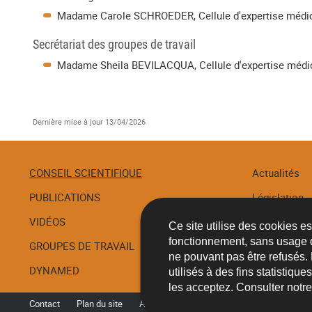
Madame Carole SCHROEDER, Cellule d'expertise médi
Secrétariat des groupes de travail
Madame Sheila BEVILACQUA, Cellule d'expertise médi
Dernière mise à jour
13/04/2026
CONSEIL SCIENTIFIQUE
Actualités
PUBLICATIONS
Législation
Menu
de
VIDÉOS
Recommanda
Ce site utilise des cookies e
navigation
fonctionnement, sans usage 
GROUPES DE TRAVAIL
Procédures
ne pouvant pas être refusés.
DYNAMED
utilisés à des fins statistiqu
les acceptez. Consulter notr
Contact
Plan du site
A propos du site
Accessibilité
Aspec