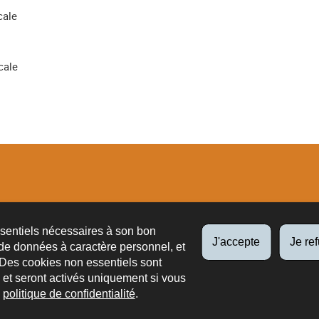
cale
cale
tions
ssentiels nécessaires à son bon
J'accepte
Je re
de données à caractère personnel, et
 Des cookies non essentiels sont
es et seront activés uniquement si vous
e
politique de confidentialité
.
ts légaux
Liens