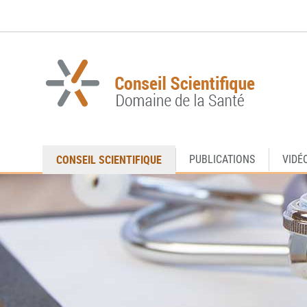
Aller
Aller
à
au
la
contenu
navigation
CONSEIL SCIENTIFIQUE
PUBLICATIONS
VIDÉ