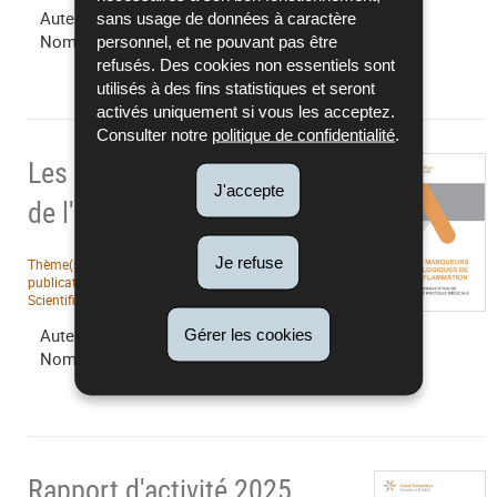
Auteur :
GT Santé de la femme
sans usage de données à caractère
Nombre de pages :
7
personnel, et ne pouvant pas être
refusés. Des cookies non essentiels sont
utilisés à des fins statistiques et seront
activés uniquement si vous les acceptez.
Consulter notre
politique de confidentialité
.
Les marqueurs biologiques
J'accepte
de l'inflammation (2026)
Je refuse
Thème(s) :
Examens de laboratoire
Date de
publication :
28/01/2026
Editeur :
Conseil
Scientifique
Langue(s) :
Français
Auteur :
GT Examens de laboratoire
Gérer les cookies
Nombre de pages :
23
Rapport d'activité 2025