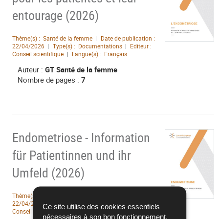
entourage (2026)
Thème(s) :
Santé de la femme
Date de publication :
22/04/2026
Type(s) :
Documentations
Editeur :
Conseil scientifique
Langue(s) :
Français
Auteur :
GT Santé de la femme
Nombre de pages :
7
Endometriose - Information
für Patientinnen und ihr
Umfeld (2026)
Thème(s) :
Santé de la femme
Date de publication :
22/04/2026
Type(s) :
Documentations
Editeur :
Ce site utilise des cookies essentiels
Conseil scientifique
Langue(s) :
Allemand
nécessaires à son bon fonctionnement,