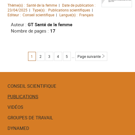
Thème(s) :
Santé de la femme
Date de publication :
23/04/2025
Type(s) :
Publications scientifiques
Editeur :
Conseil scientifique
Langue(s) :
Français
Auteur :
GT Santé de la femme
Nombre de pages :
17
Page
1
2
3
4
5
...
Page suivante
Page
Page
Page
Page
CONSEIL SCIENTIFIQUE
PUBLICATIONS
Menu
de
VIDÉOS
navigation
GROUPES DE TRAVAIL
DYNAMED