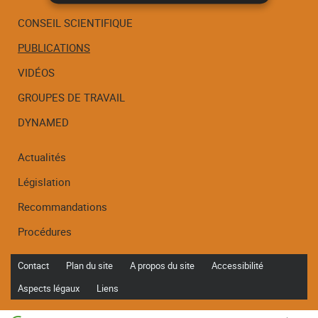
CONSEIL SCIENTIFIQUE
PUBLICATIONS
Menu
de
VIDÉOS
navigation
GROUPES DE TRAVAIL
DYNAMED
Actualités
Législation
Recommandations
Procédures
Contact
Plan du site
A propos du site
Accessibilité
Aspects légaux
Liens
Haut