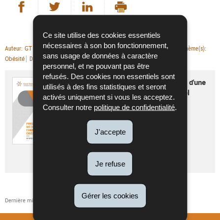
Partager sur Facebook
Partager sur Twitter
Partager sur LinkedIn
- nouvelle fenêtre
- nouvelle fenêtre
Imprimer
- nouvelle fenêtre
Ce site utilise des cookies essentiels
nécessaires à son bon fonctionnement,
GT Obésité
Publications scientifiques
Auteur
Type de publication
Thème(s)
sans usage de données à caractère
Obésité
20/12/2023
Conseil scientifique
Date de parution
Editeur
personnel, et ne pouvant pas être
refusés. Des cookies non essentiels sont
Prise en charge médico-chirurgicale d'une
utilisés à des fins statistiques et seront
obésité de l'adulte - arbre décisionnel
activés uniquement si vous les acceptez.
(2023)
Consulter notre
politique de confidentialité
.
Langue :
Français
Pdf - 825 Ko - 3 page(s)
J'accepte
Télécharger
Je refuse
Gérer les cookies
Dernière mise à jour
22/01/2024