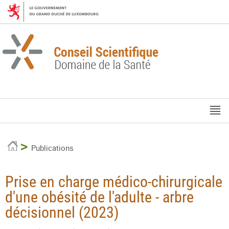
Aller
Aller
à
au
la
contenu
navigation
M
pr
Accueil
Publications
Prise en charge médico-chirurgicale
d'une obésité de l'adulte - arbre
décisionnel (2023)