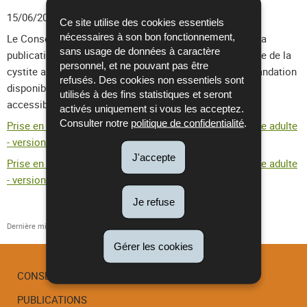
15/06/2026
• Antibiotherapies
Ce site utilise des cookies essentiels
nécessaires à son bon fonctionnement,
Le Conseil scientifique a le plaisir de vous informer de la
sans usage de données à caractère
publication de sa recommandation sur la prise en charge de la
personnel, et ne pouvant pas être
cystite aiguë simple chez la femme adulte. La recommandation
refusés. Des cookies non essentiels sont
disponible en version longue et en version courte est
utilisés à des fins statistiques et seront
accessible via les liens suivants:
activés uniquement si vous les acceptez.
Consulter notre
politique de confidentialité
.
Prise en charge de la cystite aiguë simple chez la femme adulte
- version longue (2026)
J'accepte
Prise en charge de la cystite aiguë simple chez la femme adulte
- version courte (2026)
Je refuse
Dernière mise à jour
15/06/2026
Gérer les cookies
CONSEIL SCIENTIFIQUE
PUBLICATIONS
Menu