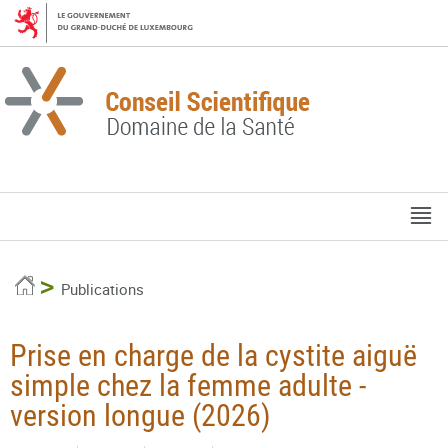
Aller
Aller
à
au
la
contenu
navigation
M
pr
Accueil
Publications
Prise en charge de la cystite aiguë
simple chez la femme adulte -
version longue (2026)