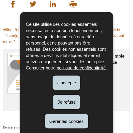
Partager sur Facebook
Partager sur Twitter
Partager sur LinkedIn
- nouvelle fenêtre
- nouvelle fenêtre
Imprimer
- nouvelle fenêtre
Ce site utilise des cookies essentiels
GT Antibiothérapie
Publications scientifiques
Auteur
Type de publication
nécessaires à son bon fonctionnement,
Antibiotherapies
10/06/2026
Conseil
Thème(s)
Date de parution
Editeur
sans usage de données à caractère
scientifique
personnel, et ne pouvant pas être
refusés. Des cookies non essentiels sont
utilisés à des fins statistiques et seront
Prise en charge de la cystite aiguë simple
activés uniquement si vous les acceptez.
chez la femme adulte - version longue
Consulter notre
politique de confidentialité
.
(2026)
Langue :
Français
J'accepte
Pdf - 737 Ko - 18 page(s)
Télécharger
Je refuse
Gérer les cookies
Dernière mise à jour
15/06/2026