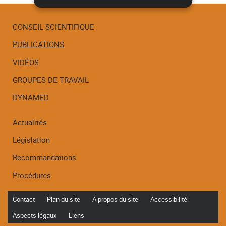
CONSEIL SCIENTIFIQUE
PUBLICATIONS
Menu
de
VIDÉOS
navigation
GROUPES DE TRAVAIL
DYNAMED
Actualités
Législation
Recommandations
Procédures
Contact
Plan du site
A propos du site
Accessibilité
Aspects légaux
Liens