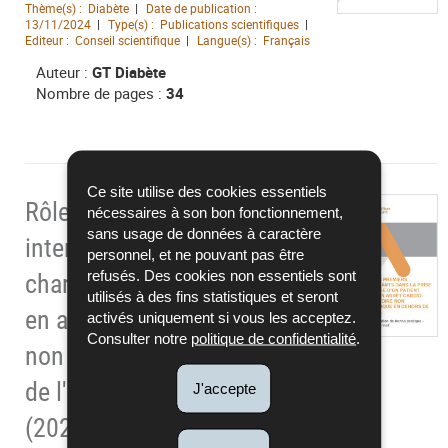
Thème(s) :
Diabète
Date de publication :
13/11/2024
Type(s) :
Publications scientifiques
Editeur :
Conseil scientifique
Langue(s) :
Français
Auteur :
GT Diabète
Nombre de pages :
34
Ce site utilise des cookies essentiels
Rôle des premiers
nécessaires à son bon fonctionnement,
sans usage de données à caractère
intervenants dans la prise en
personnel, et ne pouvant pas être
refusés. Des cookies non essentiels sont
charge d'un patient adulte
utilisés à des fins statistiques et seront
en arrêt cardio-respiratoire
activés uniquement si vous les acceptez.
Consulter notre
politique de confidentialité
.
non traumatique en dehors
de l'hôpital-arbre décisionnel
J'accepte
(2024)