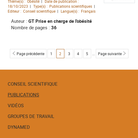
Thème(s) :
Obésité
Date de publication :
18/10/2023
Type(s) :
Publications scientifiques
Editeur :
Conseil scientifique
Langue(s) :
Français
Auteur :
GT Prise en charge de l'obésité
Nombre de pages :
36
Page précédente
1
Page
2
3
4
5
...
Page suivante
Page
Page
Page
Page
CONSEIL SCIENTIFIQUE
PUBLICATIONS
Menu
de
VIDÉOS
navigation
GROUPES DE TRAVAIL
DYNAMED