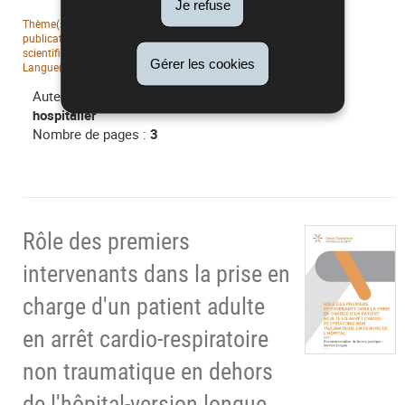
Je refuse
Thème(s) :
Pathologies cardio-vasculaires
Date de
publication :
12/06/2024
Type(s) :
Publications
scientifiques
Editeur :
Conseil scientifique
Gérer les cookies
Langue(s) :
Français
Auteur :
GT Arrêt cardiaque en extra-
hospitalier
Nombre de pages :
3
Rôle des premiers
intervenants dans la prise en
charge d'un patient adulte
en arrêt cardio-respiratoire
non traumatique en dehors
de l'hôpital-version longue