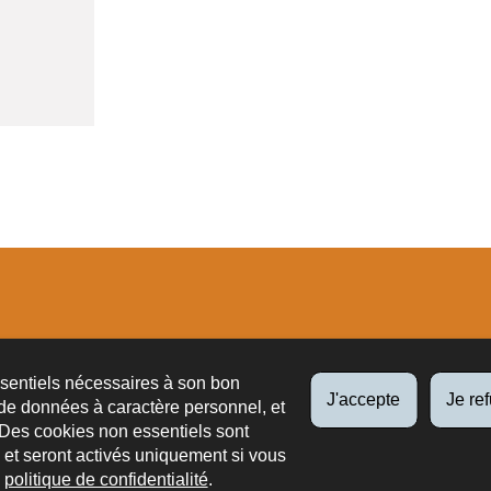
tions
ssentiels nécessaires à son bon
J'accepte
Je re
de données à caractère personnel, et
 Des cookies non essentiels sont
es et seront activés uniquement si vous
e
politique de confidentialité
.