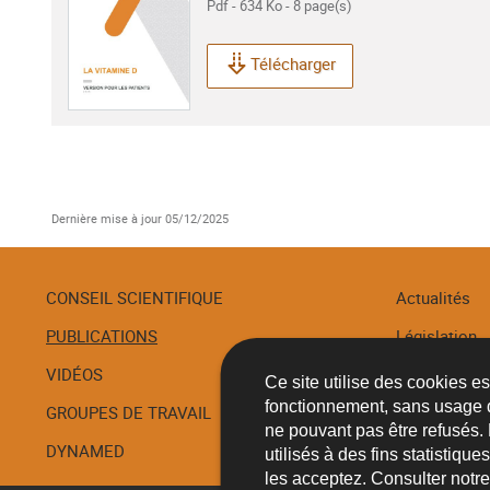
Pdf - 634 Ko - 8 page(s)
Télécharger
Dernière mise à jour
05/12/2025
CONSEIL SCIENTIFIQUE
Actualités
PUBLICATIONS
Législation
Menu
de
VIDÉOS
Recommanda
Ce site utilise des cookies e
navigation
fonctionnement, sans usage 
GROUPES DE TRAVAIL
Procédures
ne pouvant pas être refusés.
DYNAMED
utilisés à des fins statistiqu
les acceptez. Consulter notr