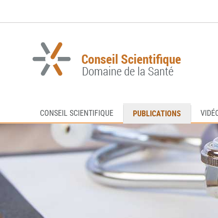
Aller
Aller
à
au
la
contenu
navigation
PUBLICATIONS
CONSEIL SCIENTIFIQUE
VIDÉ