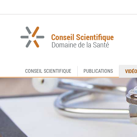
Aller
Aller
à
au
la
contenu
navigation
VIDÉ
CONSEIL SCIENTIFIQUE
PUBLICATIONS