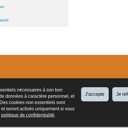
ais
mands
tions
ssentiels nécessaires à son bon
J'accepte
Je re
de données à caractère personnel, et
 Des cookies non essentiels sont
es et seront activés uniquement si vous
e
politique de confidentialité
.
ts légaux
Liens