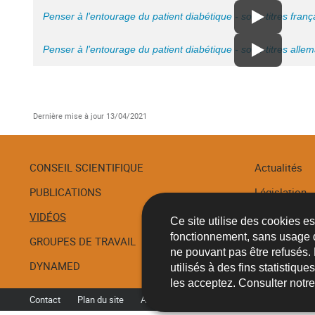
Penser à l’entourage du patient diabétique - sous-titres franç
Penser à l’entourage du patient diabétique - sous-titres alle
Dernière mise à jour
13/04/2021
CONSEIL SCIENTIFIQUE
Actualités
PUBLICATIONS
Législation
Menu
de
VIDÉOS
Recommanda
Ce site utilise des cookies e
navigation
fonctionnement, sans usage 
GROUPES DE TRAVAIL
Procédures
ne pouvant pas être refusés.
DYNAMED
utilisés à des fins statistiqu
les acceptez. Consulter notr
Contact
Plan du site
A propos du site
Accessibilité
Aspec