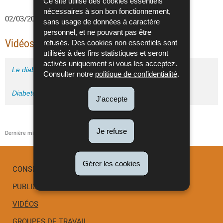
Ce site utilise des cookies essentiels
nécessaires à son bon fonctionnement,
02/03/2021
• Diabète • Information des patients
sans usage de données à caractère
personnel, et ne pouvant pas être
Vidéos pour les patients / Patientenvideos
refusés. Des cookies non essentiels sont
utilisés à des fins statistiques et seront
activés uniquement si vous les acceptez.
Le diabète expliqué aux patients
Consulter notre
politique de confidentialité
.
Diabetes - Patienteninformation
J'accepte
Je refuse
Dernière mise à jour
20/01/2022
Gérer les cookies
CONSEIL SCIENTIFIQUE
PUBLICATIONS
Menu
de
VIDÉOS
navigation
GROUPES DE TRAVAIL