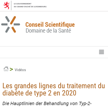
Aller
Aller
à
au
la
contenu
navigation
M
pr
Accueil
Vidéos
Les grandes lignes du traitement du
diabète de type 2 en 2020
Die Hauptlinien der Behandlung von Typ-2-