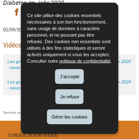
Diabetes im Jahr 2020
Partager sur Facebook
Partager sur Twitter
- nouvelle fenêtre
Partager sur LinkedIn
- nouvelle fenêtre
Imprimer
- nouvelle fe
Ce site utilise des cookies essentiels
nécessaires à son bon fonctionnement,
sans usage de données à caractère
02/09/2020
• Diabète
personnel, et ne pouvant pas être
refusés. Des cookies non essentiels sont
Vidéos pour les professionnels de santé
utilisés à des fins statistiques et seront
activés uniquement si vous les acceptez.
Consulter notre
politique de confidentialité
.
Les grandes lignes du traitement du diabète de type 2 en 2020
- sous-titres français
J'accepte
Les grandes lignes du traitement du diabète de type 2 en 2020
- sous-titres allemands
Je refuse
Dernière mise à jour
13/04/2021
Gérer les cookies
CONSEIL SCIENTIFIQUE