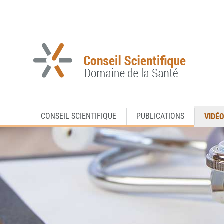
Aller
Aller
à
au
la
contenu
navigation
VIDÉ
CONSEIL SCIENTIFIQUE
PUBLICATIONS