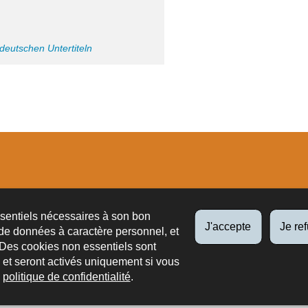
 deutschen Untertiteln
tions
ssentiels nécessaires à son bon
J'accepte
Je re
de données à caractère personnel, et
 Des cookies non essentiels sont
es et seront activés uniquement si vous
e
politique de confidentialité
.
ts légaux
Liens