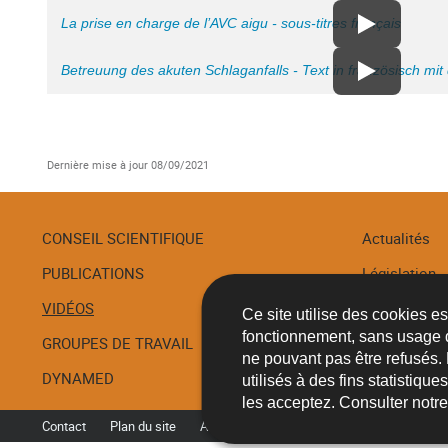
La prise en charge de l’AVC aigu - sous-titres français
Betreuung des akuten Schlaganfalls - Text in französisch mit
Dernière mise à jour
08/09/2021
CONSEIL SCIENTIFIQUE
Actualités
PUBLICATIONS
Législation
Menu
de
VIDÉOS
Recommanda
Ce site utilise des cookies e
navigation
fonctionnement, sans usage 
GROUPES DE TRAVAIL
Procédures
ne pouvant pas être refusés.
DYNAMED
utilisés à des fins statistiqu
les acceptez. Consulter notr
Contact
Plan du site
A propos du site
Accessibilité
Aspec