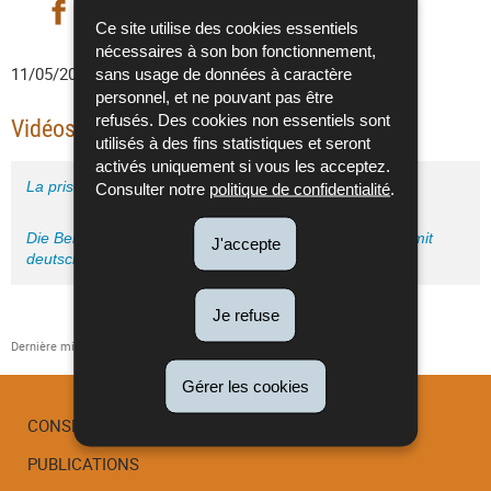
Partager sur Facebook
Partager sur Twitter
- nouvelle fenêtre
Partager sur LinkedIn
- nouvelle fenêtre
Imprimer
- nouvelle fe
Ce site utilise des cookies essentiels
nécessaires à son bon fonctionnement,
11/05/2021
• Antibiotherapies
sans usage de données à caractère
personnel, et ne pouvant pas être
refusés. Des cookies non essentiels sont
Vidéos pour les professionnels de santé
utilisés à des fins statistiques et seront
activés uniquement si vous les acceptez.
La prise en charge de la rhinosinusite
Consulter notre
politique de confidentialité
.
Die Behandlung der Rhinosinusitis - Text in französisch mit
J'accepte
deutschen Untertiteln
Je refuse
Dernière mise à jour
11/05/2021
Gérer les cookies
CONSEIL SCIENTIFIQUE
PUBLICATIONS
Menu