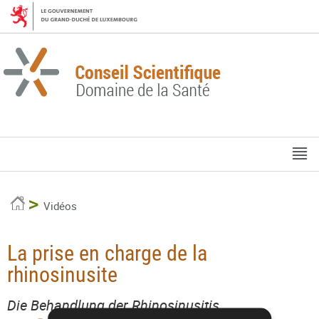
Aller
Aller
à
au
la
contenu
navigation
M
pr
Accueil
Vidéos
La prise en charge de la
rhinosinusite
Die Behandlung der Rhinosinusitis