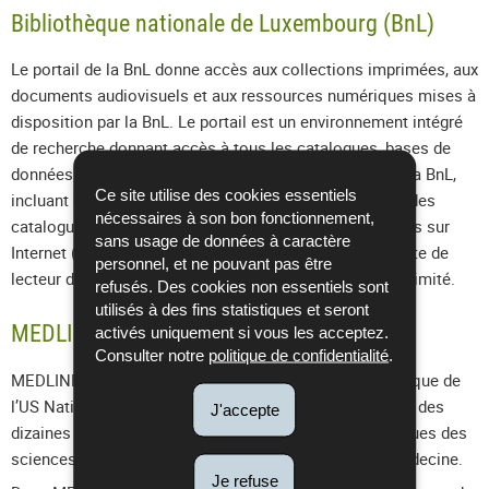
Bibliothèque nationale de Luxembourg (BnL)
Le portail de la BnL donne accès aux collections imprimées, aux
documents audiovisuels et aux ressources numériques mises à
disposition par la BnL. Le portail est un environnement intégré
de recherche donnant accès à tous les catalogues, bases de
données et périodiques électroniques accessibles via la BnL,
Ce site utilise des cookies essentiels
incluant des ressources externes comme par exemple des
nécessaires à son bon fonctionnement,
catalogues d'autres bibliothèques librement accessibles sur
sans usage de données à caractère
Internet (free journals). Pour les non-titulaires d’une carte de
personnel, et ne pouvant pas être
lecteur de la BnL, l’accès aux ressources de la BnL est limité.
refusés. Des cookies non essentiels sont
utilisés à des fins statistiques et seront
MEDLINE (sous PubMed)
activés uniquement si vous les acceptez.
Consulter notre
politique de confidentialité
.
MEDLINE est la première base de données bibliographique de
l’US National Library of Medicine® (NLM). Elle contient des
J'accepte
dizaines de millions de références à des articles de revues des
sciences de la vie avec une concentration sur la biomédecine.
Je refuse