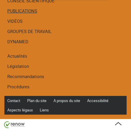
CONSEIL SCIENTIFIQUE
PUBLICATIONS
Menu
de
VIDÉOS
navigation
GROUPES DE TRAVAIL
DYNAMED
Actualités
Législation
Recommandations
Procédures
Contact
Plan du site
A propos du site
Accessibilité
Aspects légaux
Liens
Haut
de