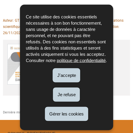
Ce site utilise des cookies essentiels
GT Pathologies cardio-vasculaires
Publications
Auteur
Type de publication
nécessaires à son bon fonctionnement,
scientifiques
Pathologies cardio-vasculaires
Thème(s)
Date de parution
sans usage de données à caractère
26/11/2025
Conseil scientifique
Editeur
personnel, et ne pouvant pas être
refusés. Des cookies non essentiels sont
Modalités de prise en charge des
utilisés à des fins statistiques et seront
dyslipidémies (2025)
activés uniquement si vous les acceptez.
Consulter notre
politique de confidentialité
.
Langue :
Français
Pdf - 1,23 Mo - 41 page(s)
J'accepte
Télécharger
Je refuse
Dernière mise à jour
11/12/2025
Gérer les cookies