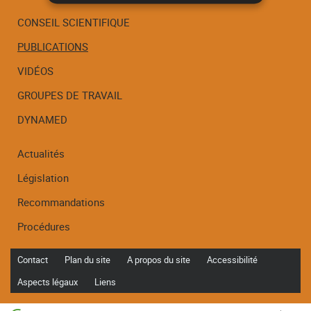
CONSEIL SCIENTIFIQUE
PUBLICATIONS
Menu
de
VIDÉOS
navigation
GROUPES DE TRAVAIL
DYNAMED
Actualités
Législation
Recommandations
Procédures
Contact
Plan du site
A propos du site
Accessibilité
Aspects légaux
Liens
Haut