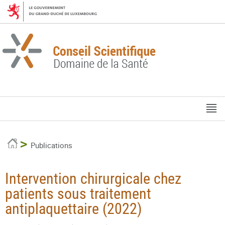
Aller
Aller
à
au
la
contenu
navigation
M
pr
Accueil
Publications
Intervention chirurgicale chez
patients sous traitement
antiplaquettaire (2022)