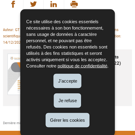
Partager sur Facebook
Partager sur Twitter
Partager sur LinkedIn
- nouvelle fenêtre
- nouvelle fenêtre
Imprimer
- nouvelle fenêtre
Ce site utilise des cookies essentiels
nécessaires à son bon fonctionnement,
GT Risques cardio-vasculaires
Publications
Auteur
Type de publication
sans usage de données à caractère
scientifiques
Pathologies cardio-vasculaires
Thème(s)
Date de parution
personnel, et ne pouvant pas être
14/12/2022
Conseil scientifique
Editeur
refusés. Des cookies non essentiels sont
utilisés à des fins statistiques et seront
Intervention chirurgicale chez patients
activés uniquement si vous les acceptez.
sous traitement antiplaquettaire (2022)
Consulter notre
politique de confidentialité
.
Langue :
Français
Pdf - 1,24 Mo - 13 page(s)
J'accepte
Télécharger
Je refuse
Gérer les cookies
Dernière mise à jour
25/01/2023