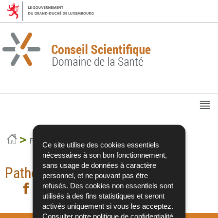
Aller
Aller
à
au
la
contenu
navigation
M
pr
Accueil
Publications
Ce site utilise des cookies essentiels
nécessaires à son bon fonctionnement,
sans usage de données à caractère
Pathologies cardio-vasculaires
personnel, et ne pouvant pas être
refusés. Des cookies non essentiels sont
Partager sur Facebook
Partager sur Twitter
- nouvelle fenêtre
Partager sur LinkedIn
- nouvelle fenêtre
Imprimer
- nouvelle fe
utilisés à des fins statistiques et seront
activés uniquement si vous les acceptez.
Consulter notre
politique de confidentialité
.