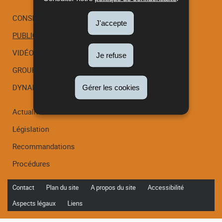
CONSEIL SCIENTIFIQUE
J'accepte
PUBLICATIONS
Menu
de
VIDÉOS
Je refuse
navigation
GROUPES DE TRAVAIL
DYNAMED
Gérer les cookies
Actualités
Législation
Recommandations
Procédures
Contact
Plan du site
A propos du site
Accessibilité
Aspects légaux
Liens
Haut