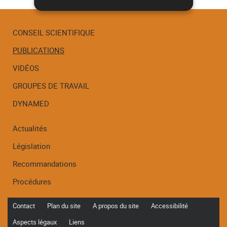
CONSEIL SCIENTIFIQUE
PUBLICATIONS
Menu
de
VIDÉOS
navigation
GROUPES DE TRAVAIL
DYNAMED
Actualités
Législation
Recommandations
Procédures
Contact
Plan du site
A propos du site
Accessibilité
Aspects légaux
Liens