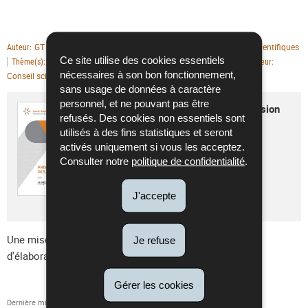
GT Troubles du sommeil
Publications scientifiques
Auteur
Type de publication
Ce site utilise des cookies essentiels
Troubles du sommeil
11/11/2020
Thème(s)
Date de parution
Editeur
nécessaires à son bon fonctionnement,
Conseil scientifique
sans usage de données à caractère
personnel, et ne pouvant pas être
Prise en charge des insomnies - version
refusés. Des cookies non essentiels sont
longue 2020
utilisés à des fins statistiques et seront
Langue :
Français
activés uniquement si vous les acceptez.
Pdf - 1,66 Mo - 27 page(s)
Consulter notre
politique de confidentialité
.
Télécharger
J'accepte
Une mise à jour de cette recommandation est en cours
Je refuse
d'élaboration.
Gérer les cookies
Dernière mise à jour
24/12/2020