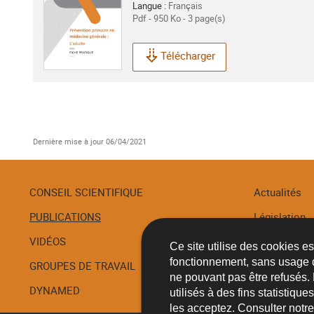
Langue :
Français
Pdf - 950 Ko - 3 page(s)
Télécharger
Dernière mise à jour
06/04/2021
CONSEIL SCIENTIFIQUE
Actualités
PUBLICATIONS
Législation
Menu
de
VIDÉOS
Recommanda
Ce site utilise des cookies e
navigation
fonctionnement, sans usage 
GROUPES DE TRAVAIL
Procédures
ne pouvant pas être refusés.
DYNAMED
utilisés à des fins statistiqu
les acceptez. Consulter notr