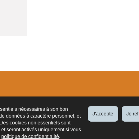
tions
ssentiels nécessaires à son bon
J'accepte
Je re
de données à caractère personnel, et
 Des cookies non essentiels sont
es et seront activés uniquement si vous
e
politique de confidentialité
.