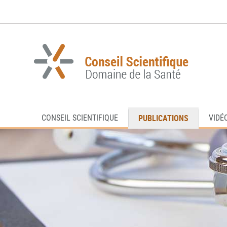
Aller
Aller
à
au
la
contenu
navigation
PUBLICATIONS
CONSEIL SCIENTIFIQUE
VIDÉ