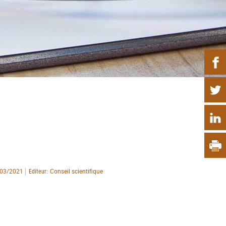
P
03/2021
Conseil scientifique
Editeur