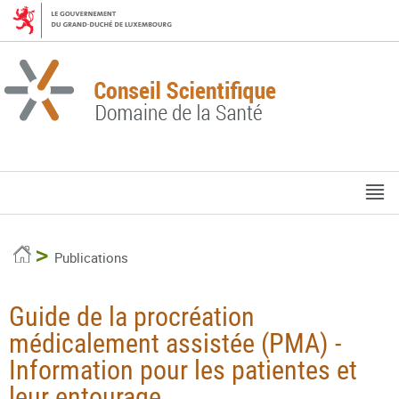
Aller
Aller
à
au
la
contenu
navigation
M
pr
Accueil
Publications
Guide de la procréation
médicalement assistée (PMA) -
Information pour les patientes et
leur entourage