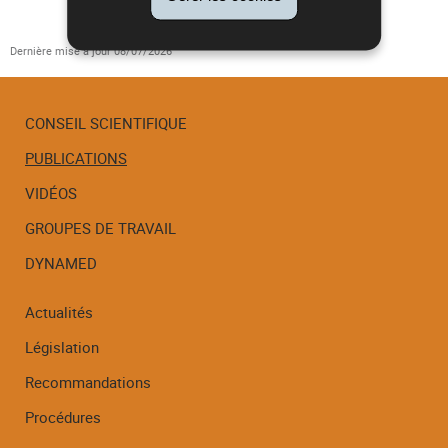
Dernière mise à jour
08/07/2026
CONSEIL SCIENTIFIQUE
PUBLICATIONS
Menu
de
VIDÉOS
navigation
GROUPES DE TRAVAIL
DYNAMED
Actualités
Législation
Recommandations
Procédures