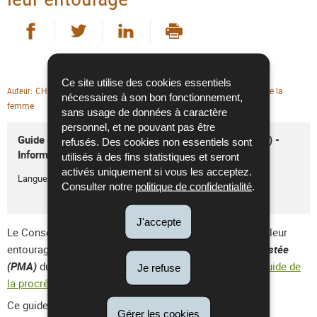
Partager sur Facebook
Partager sur Twitter
Partager sur LinkedIn
- nouvelle fenêtre
- nouvelle fenêtre
Imprimer
- nouvelle fenêtre
Ce site utilise des cookies essentiels
CHL
Documentations
Santé de la
Auteur
Type de publication
Thème(s)
nécessaires à son bon fonctionnement,
femme
sans usage de données à caractère
personnel, et ne pouvant pas être
Guide de la procréation médicalement assistée (PMA) -
refusés. Des cookies non essentiels sont
Information pour les patientes et leur entourage
utilisés à des fins statistiques et seront
activés uniquement si vous les acceptez.
Langue :
Français
Consulter notre
politique de confidentialité
.
J'accepte
Le Conseil scientifique recommande aux patientes et à leur
entourage le
guide de la procréation médicalement assistée
(PMA)
du CHL disponible sur le site internet suivant :
Guide de
Je refuse
la procréation médicalement assistée (PMA) | CHL
Ce guide est sous la responsabilité du CHL.
Gérer les cookies