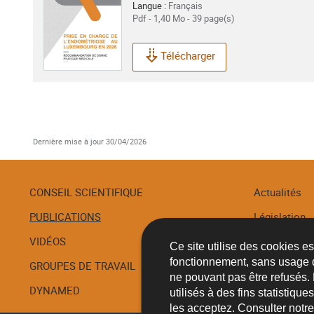
Langue :
Français
Pdf - 1,40 Mo - 39 page(s)
Télécharger
Dernière mise à jour
30/04/2026
CONSEIL SCIENTIFIQUE
Actualités
PUBLICATIONS
Législation
Menu
de
VIDÉOS
Recommanda
Ce site utilise des cookies e
navigation
fonctionnement, sans usage 
GROUPES DE TRAVAIL
Procédures
ne pouvant pas être refusés.
DYNAMED
utilisés à des fins statistiqu
les acceptez. Consulter notr