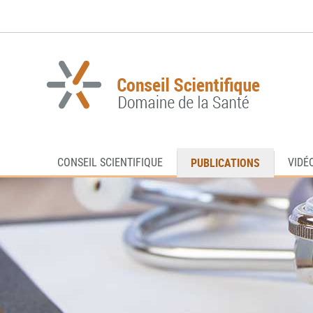
Aller
Aller
à
au
la
contenu
navigation
PUBLICATIONS
CONSEIL SCIENTIFIQUE
VIDÉ