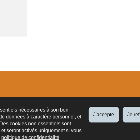
tions
ssentiels nécessaires à son bon
J'accepte
Je re
de données à caractère personnel, et
 Des cookies non essentiels sont
es et seront activés uniquement si vous
e
politique de confidentialité
.