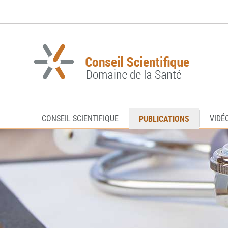
Aller
Aller
à
au
la
contenu
navigation
PUBLICATIONS
CONSEIL SCIENTIFIQUE
VIDÉ