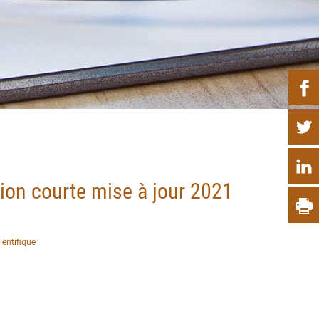
P
ion courte mise à jour 2021
ientifique