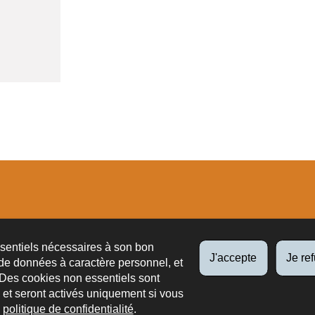
tions
ssentiels nécessaires à son bon
J'accepte
Je re
de données à caractère personnel, et
 Des cookies non essentiels sont
es et seront activés uniquement si vous
e
politique de confidentialité
.