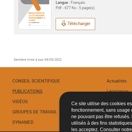
Langue :
Français
Pdf - 677 Ko - 5 page(s)
Télécharger
Dernière mise à jour
04/05/2022
CONSEIL SCIENTIFIQUE
Actualités
PUBLICATIONS
Législation
Menu
de
VIDÉOS
Recommanda
Ce site utilise des cookies e
navigation
fonctionnement, sans usage 
GROUPES DE TRAVAIL
Procédures
ne pouvant pas être refusés.
DYNAMED
utilisés à des fins statistiqu
les acceptez. Consulter notr