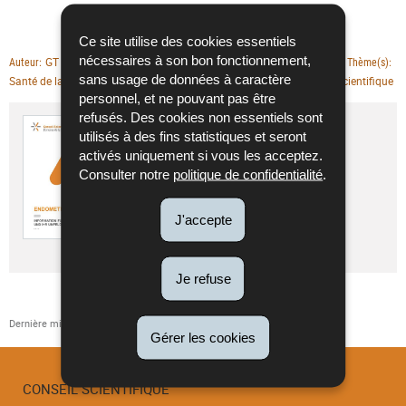
Ce site utilise des cookies essentiels
nécessaires à son bon fonctionnement,
GT Santé de la femme
Documentations
Auteur
Type de publication
Thème(s)
sans usage de données à caractère
Santé de la femme
22/04/2026
Conseil scientifique
Date de parution
Editeur
personnel, et ne pouvant pas être
refusés. Des cookies non essentiels sont
Endometriose - Information für
utilisés à des fins statistiques et seront
Patientinnen und ihr Umfeld (2026)
activés uniquement si vous les acceptez.
Langue :
Allemand
Consulter notre
politique de confidentialité
.
Pdf - 626 Ko - 7 page(s)
J'accepte
Télécharger
Je refuse
Dernière mise à jour
30/04/2026
Gérer les cookies
CONSEIL SCIENTIFIQUE