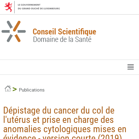
Aller
Aller
à
au
la
contenu
navigation
M
pr
Accueil
Publications
Dépistage du cancer du col de
l'utérus et prise en charge des
anomalies cytologiques mises en
évidence - version courte (2019)