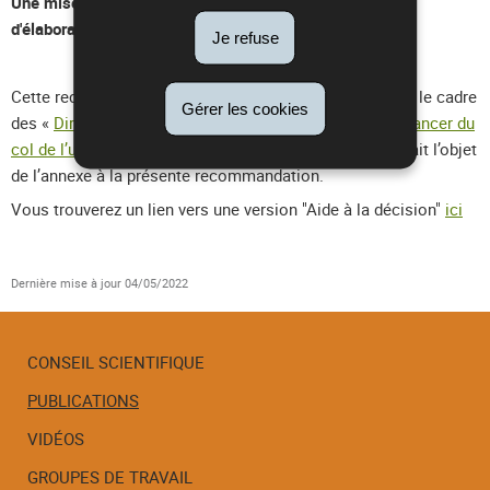
Une mise à jour de cette recommandation est en cours
d'élaboration.
Je refuse
Cette recommandation se base sur le texte rédigé dans le cadre
Gérer les cookies
des «
Directives pour la Prévention et le Dépistage du cancer du
col de l’utérus
», action du Plan cancer 2014-2018, qui fait l’objet
de l’annexe à la présente recommandation.
Vous trouverez un lien vers une version "Aide à la décision"
ici
Dernière mise à jour
04/05/2022
CONSEIL SCIENTIFIQUE
PUBLICATIONS
Menu
de
VIDÉOS
navigation
GROUPES DE TRAVAIL