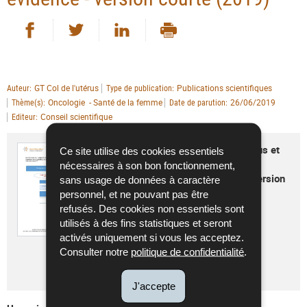
Partager sur Facebook
Partager sur Twitter
Partager sur LinkedIn
- nouvelle fenêtre
- nouvelle fenêtre
Imprimer
- nouvelle fenêtre
GT Col de l'utérus
Publications scientifiques
Auteur
Type de publication
Oncologie - Santé de la femme
26/06/2019
Thème(s)
Date de parution
Conseil scientifique
Editeur
Dépistage du cancer du col de l'utérus et
Ce site utilise des cookies essentiels
prise en charge des anomalies
nécessaires à son bon fonctionnement,
cytologiques mises en évidence - version
sans usage de données à caractère
courte (2019)
personnel, et ne pouvant pas être
refusés. Des cookies non essentiels sont
Langue :
Français
utilisés à des fins statistiques et seront
Pdf - 1,61 Mo - 9 page(s)
activés uniquement si vous les acceptez.
Consulter notre
politique de confidentialité
.
Télécharger
J'accepte