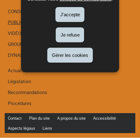
CONSEIL SCIENTIFIQUE
J'accepte
PUBLICATIONS
Menu
de
VIDÉOS
Je refuse
navigation
GROUPES DE TRAVAIL
DYNAMED
Gérer les cookies
Actualités
Législation
Recommandations
Procédures
Contact
Plan du site
A propos du site
Accessibilité
Aspects légaux
Liens
Haut