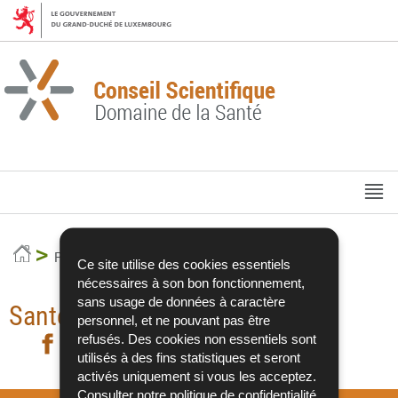
Aller
Aller
à
au
la
contenu
navigation
M
pr
Accueil
Publications
Ce site utilise des cookies essentiels
nécessaires à son bon fonctionnement,
sans usage de données à caractère
Santé de la femme
personnel, et ne pouvant pas être
refusés. Des cookies non essentiels sont
Partager sur Facebook
Partager sur Twitter
- nouvelle fenêtre
Partager sur LinkedIn
- nouvelle fenêtre
Imprimer
- nouvelle fe
utilisés à des fins statistiques et seront
activés uniquement si vous les acceptez.
Consulter notre
politique de confidentialité
.