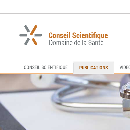
Aller
Aller
à
au
la
contenu
navigation
PUBLICATIONS
CONSEIL SCIENTIFIQUE
VIDÉ