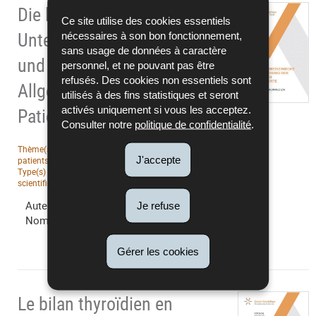
Die labormedizinische
Ce site utilise des cookies essentiels
nécessaires à son bon fonctionnement,
Untersuchung der Leber-
sans usage de données à caractère
und Gallenwerte in der
personnel, et ne pouvant pas être
refusés. Des cookies non essentiels sont
Allgemeinmedizin -
utilisés à des fins statistiques et seront
activés uniquement si vous les acceptez.
Patienteninformation (2020)
Consulter notre
politique de confidentialité
.
Thème(s) :
Examens de laboratoire - Information des
J'accepte
patients
Date de publication :
30/09/2020
Type(s) :
Documentations
Editeur :
Conseil
scientifique
Langue(s) :
Allemand
Auteur :
GT Examens de laboratoire
Je refuse
Nombre de pages :
5
Gérer les cookies
Le bilan thyroïdien en