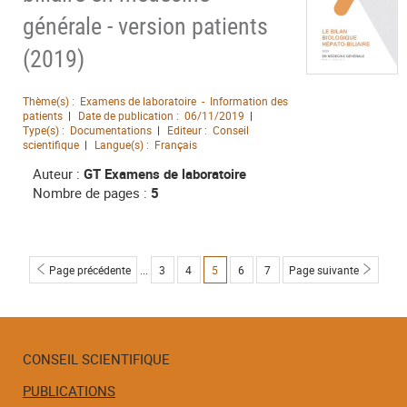
générale - version patients
(2019)
Thème(s) :
Examens de laboratoire - Information des
patients
Date de publication :
06/11/2019
Type(s) :
Documentations
Editeur :
Conseil
scientifique
Langue(s) :
Français
Auteur :
GT Examens de laboratoire
Nombre de pages :
5
Page précédente
...
3
4
Page
5
6
7
Page suivante
Page
Page
Page
Page
CONSEIL SCIENTIFIQUE
PUBLICATIONS
Menu