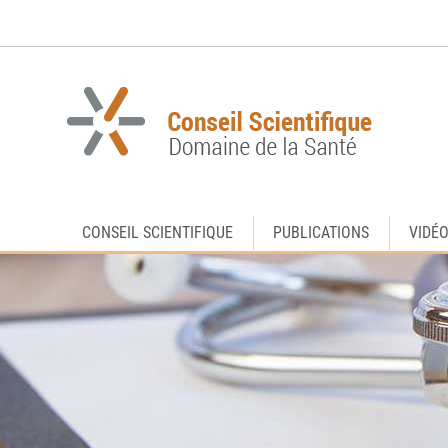
Aller
Aller
à
au
la
contenu
navigation
CONSEIL SCIENTIFIQUE
PUBLICATIONS
VIDÉ