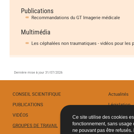
Publications
Recommandations du GT Imagerie médicale
Multimédia
Les céphalées non traumatiques - vidéos pour les p
Dernière mise à jour
31/07/2026
CONSEIL SCIENTIFIQUE
Actualités
PUBLICATIONS
Législation
Menu
de
VIDÉOS
Recommanda
Ce site utilise des cookies e
navigation
fonctionnement, sans usage 
GROUPES DE TRAVAIL
Procédures
ne pouvant pas être refusés.