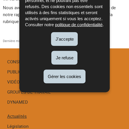
personnel, et ne pouvant pas être
refusés. Des cookies non essentiels sont
Nous avons le plaisir de vous annoncer la mise en ligne de
utilisés à des fins statistiques et seront
notre rapport d'activité 2025. Il peut être consulté sous la
activés uniquement si vous les acceptez.
rubrique "Publications".
Consulter notre
politique de confidentialité
.
J'accepte
Dernière mise à jour
03/02/2026
Je refuse
CONSEIL SCIENTIFIQUE
PUBLICATIONS
Menu
Gérer les cookies
de
VIDÉOS
navigation
GROUPES DE TRAVAIL
DYNAMED
Actualités
Législation