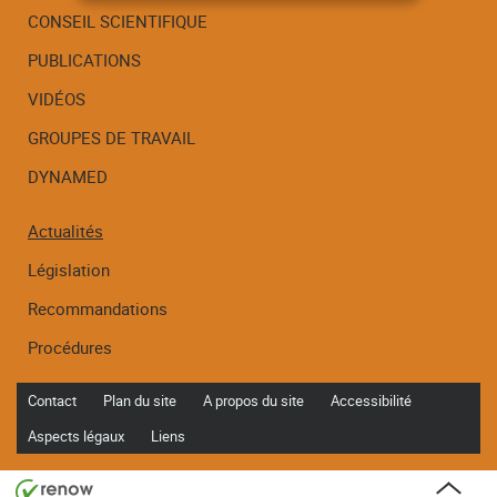
CONSEIL SCIENTIFIQUE
PUBLICATIONS
Menu
de
VIDÉOS
navigation
GROUPES DE TRAVAIL
DYNAMED
Actualités
Législation
Recommandations
Procédures
Contact
Plan du site
A propos du site
Accessibilité
Aspects légaux
Liens
Haut
de