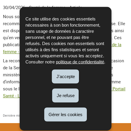
30/04/2026
• Santé de la femme • Article
Nous sommes heureux de vous présenter notre
Ce site utilise des cookies essentiels
recommandation sur la prise en charge de l’endométriose. Elle
nécessaires à son bon fonctionnement,
est disponible en version longue pour les professionnels ainsi
sans usage de données à caractère
qu'en version destinée aux patientes et à leur entourage. Ces
personnel, et ne pouvant pas être
refusés. Des cookies non essentiels sont
publications sont accessibles via le lien suivant :
Santé de la
utilisés à des fins statistiques et seront
femme - Recommandations
.
activés uniquement si vous les acceptez.
La recommandation sera présentée le 6 juin 2026 à l'occasion
Consulter notre
politique de confidentialité
.
de la Semaine de la Santé de la Femme, organisée par le
ministère de la Santé et de la Sécurité sociale. Pour plus
J'accepte
d'informations, nous vous prions de consulter le programme
sous le lien suivant:
Semaine de la Santé de la Femme - Portail
Santé - Luxembourg
.
Je refuse
Gérer les cookies
Dernière mise à jour
04/05/2026